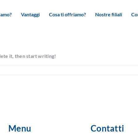
siamo?
Vantaggi
Cosa ti offriamo?
Nostre filiali
Co
te it, then start writing!
Menu
Contatti