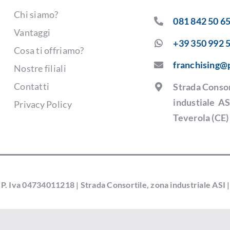
Chi siamo?
081 842 50 6
Vantaggi
+39 350 992 
Cosa ti offriamo?
franchising@
Nostre filiali
Contatti
Strada Consor
industiale AS
Privacy Policy
Teverola (CE)
 P. Iva 04734011218 | Strada Consortile, zona industriale ASI 