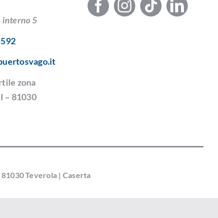
5
interno 5
5592
puertosvago.it
tile zona
I – 81030
| 81030 Teverola | Caserta